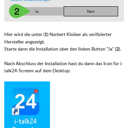
1. Klicke hier
auf "
unbedingt
Weitere
"
Informationen
1. Klicke rechts neben dem Download auf die 3
Punkte
Das Fenster wird danach wie folgt angezeigt:
Hier wird die unter (
) Norbert Kloiber als verifizierter
1
2. Klicke dann auf "Behalten"
>> Das Fenster
Hersteller angezeigt.
vergrößert sich dann!
Starte dann die Installation über den linken Button "Ja" (
).
2
3. Klicke dann unten auf
"Trotzdem
beibehalten"
Nach Abschluss der Installation hast du dann das Icon für i-
talk24-Screenr auf dem Desktop:
1. Klicke hier
auf "
unbedingt
Trotzdem